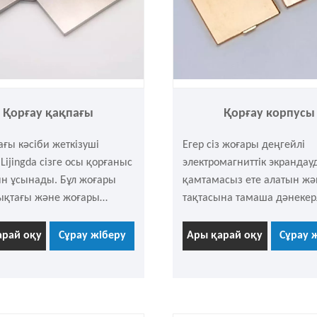
Қорғау қақпағы
Қорғау корпусы
ғы кәсіби жеткізуші
Егер сіз жоғары деңгейлі
 Lijingda сізге осы қорғаныс
электромагниттік экрандау
н ұсынады. Бұл жоғары
қамтамасыз ете алатын жә
ықтағы және жоғары
тақтасына тамаша дәнекер
і электронды өнімдер үшін
байланыс жабдығыңызға,
әзірленген негізгі EMC
өнеркәсіптік контроллерлер
арай оқу
Сұрау жіберу
Ары қарай оқу
Сұрау 
нті. Ол жоғары сапалы
немесе тұрмыстық электро
рытпасынан немесе тот
арналған қорғаныс қақпағ
ын болаттан жасалған
іздесеңіз? Содан кейін сізг
алдардан жасалған және
lijingda әкелген жоғары са