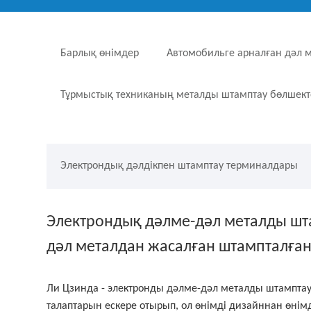
Барлық өнімдер
Автомобильге арналған дәл 
Тұрмыстық техниканың металды штамптау бөлшект
Электрондық дәлдікпен штамптау терминалдары
Электрондық дәлме-дәл металды шт
дәл металдан жасалған штампталға
Ли Цзинда - электронды дәлме-дәл металды штамптау 
талаптарын ескере отырып, ол өнімді дизайннан өнімд