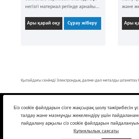
негізгі материал ретінде арнайы
және же
серпімді қорытпаны пайдаланатын
Бізде д
және бетіне жоғары таза күмістің
зерттеу
Ары қарай оқу
Сұрау жіберу
Ары қ
қалың қабатымен қапталған дәл
бойынш
контактілі бөлік. Ол тез жауап
тәжіриб
береді, жақсы сигналға ие және
бойынш
шағымсыз еңбекқор. Ол мыңдаған
сапалы
рет қатесіз жұмыс істей алады.
қабылд
Егер сізді қызықтырса, кез келген
уақытта сұрауға болады.
Қытайдағы сенімді Электрондық дәлме-дәл металды штамптау бөл
Біз cookie файлдарын сізге жақсырақ шолу тәжірибесін ұс
талдау және мазмұнды жекелендіру үшін пайдаланам
Мекенжай:
А ғимара
пайдалану арқылы сіз cookie файлдарын пайдалануымы
Құпиялылық саясаты
Copyright ©