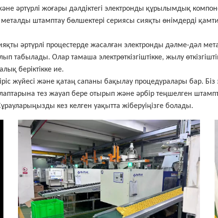
әне әртүрлі жоғары дәлдіктегі электронды құрылымдық компон
 металды штамптау бөлшектері сериясы сияқты өнімдерді қамт
 сияқты әртүрлі процестерде жасалған электронды дәлме-дәл ме
лып табылады. Олар тамаша электрөткізгіштікке, жылу өткізгішт
алық беріктікке ие.
іріс жүйесі және қатаң сапаны бақылау процедуралары бар. Бі
лаптарына тез жауап бере отырып және әрбір теңшелген штампта
 Сұрауларыңызды кез келген уақытта жіберуіңізге болады.