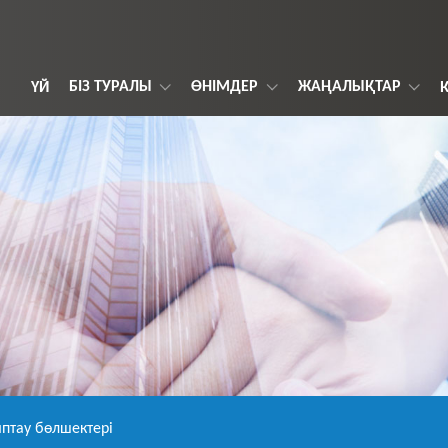
БІЗ ТУРАЛЫ
ӨНІМДЕР
ЖАҢАЛЫҚТАР
ҮЙ
птау бөлшектері