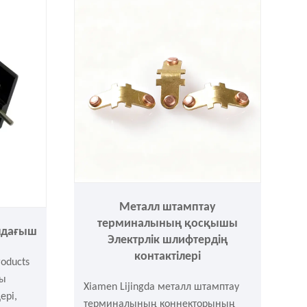
ең
таңдауыңыз. Кәсіби жеткізуші
ретінде, егер сізде қандай да бір
қажеттіліктер болса, сұраудан
тартынбаңыз.
Металл штамптау
терминалының қосқышы
лдағыш
Электрлік шлифтердің
контактілері
roducts
ды
Xiamen Lijingda металл штамптау
ері,
терминалының коннекторының