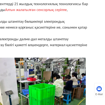
енттерді 21 жылдық технологиялық технологиясы бар
иды
Алтын жалатылған сенсорлық серіппе
,
талды штамптау бөлшектері электрондық
ікке немесе қорғаныс қасиеттеріне ие, сонымен қатар
з электронды дәлме-дәл металды штамптау
у бөлігі қажетті өлшемдерге, материал қасиеттеріне
E-Mail