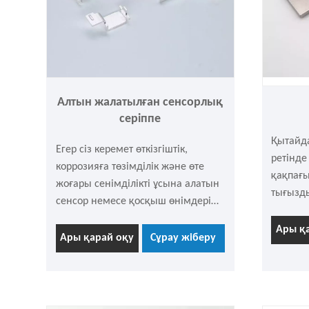
Алтын жалатылған сенсорлық
серіппе
Қытайда
Егер сіз керемет өткізгіштік,
ретінде
коррозияға төзімділік және өте
қақпағы
жоғары сенімділікті ұсына алатын
тығызд
сенсор немесе қосқыш өнімдері
жиілікт
үшін арнайы серіппе іздесеңіз?
арнайы 
Ары қ
Lijingda фабрикасы сіз үшін алтын
Ары қарай оқу
Сұрау жіберу
компоне
жалатылған сенсорлық серіппені
мыс қо
шығарады. Бұл сіздің ең жақсы
баспайт
таңдауыңыз.
матери