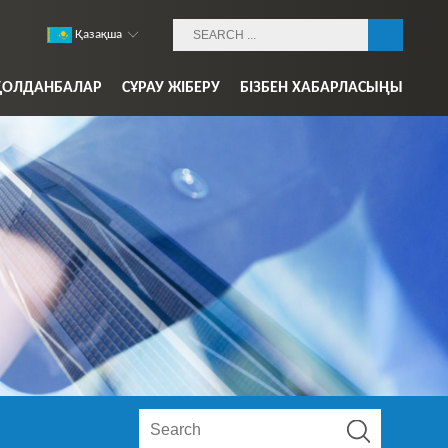
Қазақша
ҚОЛДАНБАЛАР
СҰРАУ ЖІБЕРУ
БІЗБЕН ХАБАРЛАСЫҢЫ