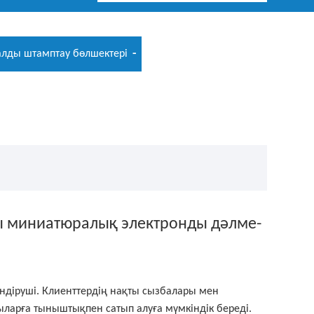
алды штамптау бөлшектері
ы миниатюралық электронды дәлме-
өндіруші. Клиенттердің нақты сызбалары мен
шыларға тыныштықпен сатып алуға мүмкіндік береді.