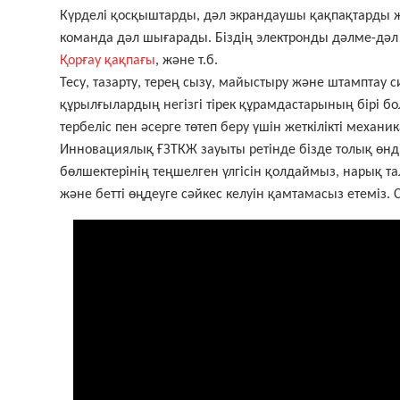
Күрделі қосқыштарды, дәл экрандаушы қақпақтарды ж
команда дәл шығарады. Біздің электронды дәлме-дәл
Қорғау қақпағы
, және т.б.
Тесу, тазарту, терең сызу, майыстыру және штамптау
құрылғылардың негізгі тірек құрамдастарының бірі бо
тербеліс пен әсерге төтеп беру үшін жеткілікті механик
Инновациялық ҒЗТКЖ зауыты ретінде бізде толық өнд
бөлшектерінің теңшелген үлгісін қолдаймыз, нарық та
және бетті өңдеуге сәйкес келуін қамтамасыз етеміз.