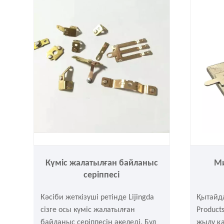
дәл үзд
өңдеу п
болса, 
Күміс жалатылған байланыс
М
серіппесі
Кәсіби жеткізуші ретінде Lijingda
Қытайда
сізге осы күміс жалатылған
Product
байланыс серіппесін әкеледі. Бұл
жылу қ