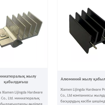
іксіз штамптау мен бетті
қорғаныс корпусы - сіздің 
роцестерінен өткен. Қажет
жақсы таңдауыңыз.
еркін сұрауға болады.
иниатюралық жылу
Алюминий жылу қабы
қабылдағыш
Xiamen Lijingda Hardware P
 Xiamen Lijingda Hardware
Co., Ltd компаниясы жылу
s Co., Ltd. миниатюралық
басқарудың кәсіби шешімд
абылдағыштарды өндіруге