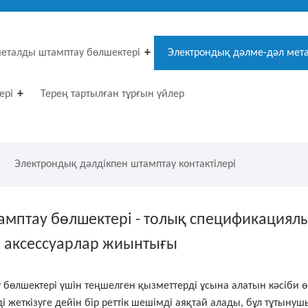
металды штамптау бөлшектері
Электрондық дәлме-дәл мет
ері
Терең тартылған тұрғын үйлер
Электрондық дәлдікпен штамптау контактілері
амптау бөлшектері - толық спецификациял
н аксессуарлар жиынтығы
бөлшектері үшін теңшелген қызметтерді ұсына алатын кәсіби 
і жеткізуге дейін бір реттік шешімді аяқтай алады, бұл тұтыну