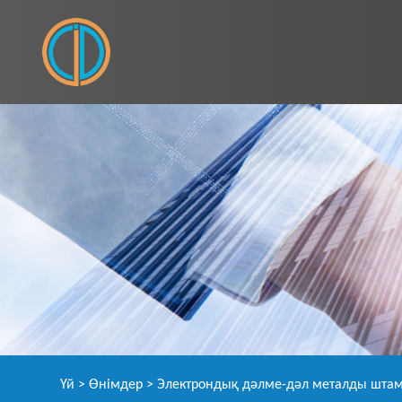
Үй
>
Өнімдер
> Электрондық дәлме-дәл металды штам