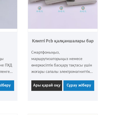
Клипті Pcb қалқаншалары бар
Смартфоныңыз,
ды
маршрутизаторыңыз немесе
не ПХД
өнеркәсіптік басқару тақтасы үшін
ленген
жоғары сапалы электромагниттік
экранмен қамтамасыз ете алатын,
ге
орнату және жөндеу оңай болатын
жіберу
Ары қарай оқу
Сұрау жіберу
никаға
қорғаныс қақпағын іздесеңіз?
ын
Лижиндадан шыққан бұл
е
қысқышты ПХД қорғайтын
палы
банкалар - бұл сіздің ең жақсы