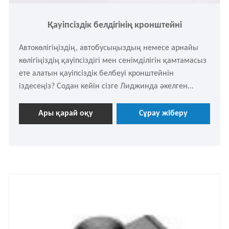
Қауіпсіздік белдігінің кронштейні
Автокөлігіңіздің, автобусыңыздың немесе арнайы
көлігіңіздің қауіпсіздігі мен сенімділігін қамтамасыз
ете алатын қауіпсіздік белбеуі кронштейнін
іздесеңіз? Содан кейін сізге Лиджинда әкелген
қауіпсіздік белбеуі кронштейні - сіздің ең жақсы
таңдауыңыз. Кәсіби жеткізуші ретінде біз сізге
Ары қарай оқу
Сұрау жіберу
жоғары сапалы өнімдерді ұсынуға міндеттіміз. Егер
сізде қандай да бір қажеттіліктер болса, сұраңыз.