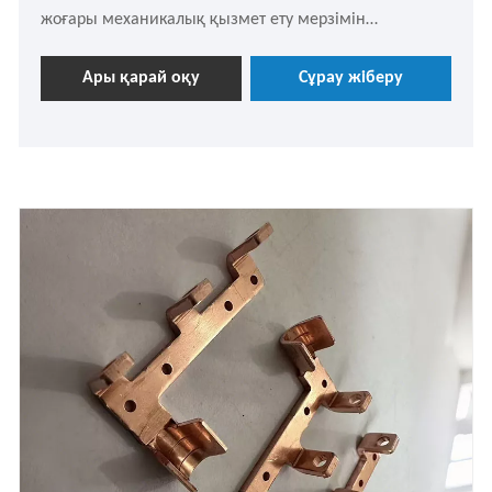
жоғары механикалық қызмет ету мерзімін
қамтамасыз ете алатын негізгі контактіні іздеп жүрсіз
бе? Кәсіби жеткізуші ретінде сізге Лиджингда
Ары қарай оқу
Сұрау жіберу
әкелген бериллий қола мыс фонарының контактілі
қосқышы сіздің ең жақсы таңдауыңыз болып
табылады.