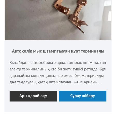
Автокөлік мыс штампталған қуат терминалы
Қытайдағы автомобильге арналған мыс штампталған
электр терминалының кәсіби жеткізушісі ретінде. Бұл
қарапайым металл қаңылтыр емес; бұл материалды
дәл таңдаудан, қатаң штамптаудан және арнайы
гальваникалық өңдеуден өткен жоғары қуатты ток
беру түйіндерінің жиынтығы. Lijingda сізді жоғары
Ары қарай оқу
Сұрау жіберу
сапалы өнімдермен қамтамасыз етуге тырысады.
Қажет болса, еркін сұрауға болады.