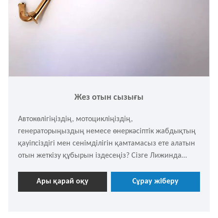
Жез отын сызығы
Автокөлігіңіздің, мотоцикліңіздің,
генераторыңыздың немесе өнеркәсіптік жабдықтың
қауіпсіздігі мен сенімділігін қамтамасыз ете алатын
отын жеткізу құбырын іздесеңіз? Сізге Лижинда
әкелген жоғары сапалы жезден жасалған отын желісі
- сіздің ең жақсы таңдауыңыз. Қажет болса, еркін
Ары қарай оқу
Сұрау жіберу
сұрауға болады.