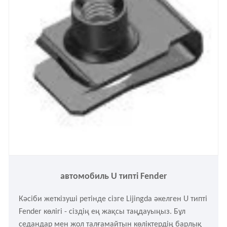
автомобиль U типті Fender
Кәсіби жеткізуші ретінде сізге Lijingda әкелген U типті
Fender көлігі - сіздің ең жақсы таңдауыңыз. Бұл
седандар мен жол талғамайтын көліктердің барлық