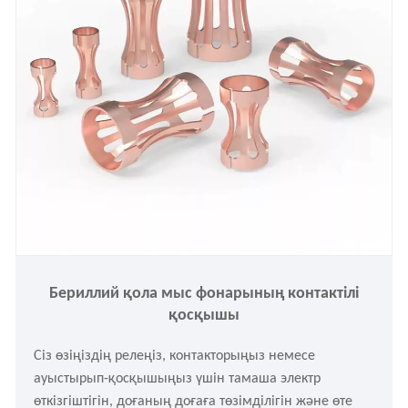
Бериллий қола мыс фонарының контактілі
қосқышы
Сіз өзіңіздің релеңіз, контакторыңыз немесе
ауыстырып-қосқышыңыз үшін тамаша электр
өткізгіштігін, доғаның доғаға төзімділігін және өте