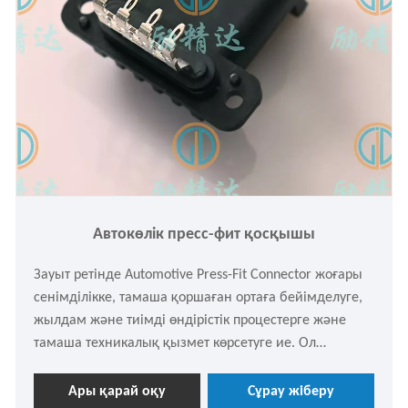
Автокөлік пресс-фит қосқышы
Зауыт ретінде Automotive Press-Fit Connector жоғары
сенімділікке, тамаша қоршаған ортаға бейімделуге,
жылдам және тиімді өндірістік процестерге және
тамаша техникалық қызмет көрсетуге ие. Ол
автомобиль электр жүйелерінде таптырмас құрамдас
бөлікке айналды. Сіз оны біз арқылы реттей аласыз.
Ары қарай оқу
Сұрау жіберу