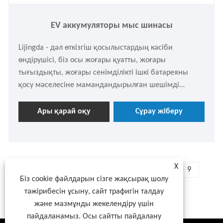
EV аккумуляторы мыс шинасы
Lijingda - дәл өткізгіш қосылыстардың кәсіби
өндірушісі, біз осы жоғары қуатты, жоғары
тығыздықты, жоғары сенімділікті ішкі батареяны
қосу мәселесіне мамандандырылған шешімді
ұсынамыз. Бұл EV батареясының мыс шинасы
қарапайым мыс жолақ емес. Бұл нақты есептеу,
Ары қарай оқу
Сұрау жіберу
штамптау, майыстыру және оқшаулау бетін өңдеуден
өткен аккумуляторлық модульдерге арналған ішкі
жоғары вольтты қосылу жүйесінің жиынтығы. Қажет
болса, еркін сұрауға болады.
X
<
1
2
3
4
5
...
9
Біз cookie файлдарын сізге жақсырақ шолу
>
тәжірибесін ұсыну, сайт трафигін талдау
және мазмұнды жекелендіру үшін
пайдаланамыз. Осы сайтты пайдалану