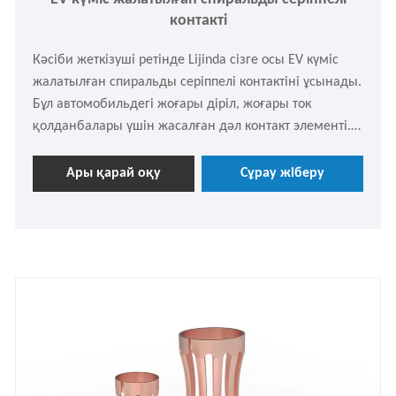
контакті
Кәсіби жеткізуші ретінде Lijinda сізге осы EV күміс
жалатылған спиральды серіппелі контактіні ұсынады.
Бұл автомобильдегі жоғары діріл, жоғары ток
қолданбалары үшін жасалған дәл контакт элементі.
Біз жоғары сапалы бериллий мыс немесе қалайы
қола сымын қолданамыз және оны дәл CNC орау
Ары қарай оқу
Сұрау жіберу
және қаптау процесі арқылы өндіреміз. Қажет болса,
еркін сұрауға болады.