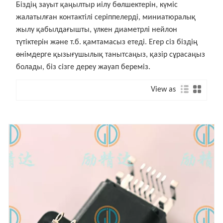
Біздің зауыт қаңылтыр иілу бөлшектерін, күміс
жалатылған контактілі серіппелерді, миниатюралық
жылу қабылдағышты, үлкен диаметрлі нейлон
түтіктерін және т.б. қамтамасыз етеді. Егер сіз біздің
өнімдерге қызығушылық танытсаңыз, қазір сұрасаңыз
болады, біз сізге дереу жауап береміз.
View as