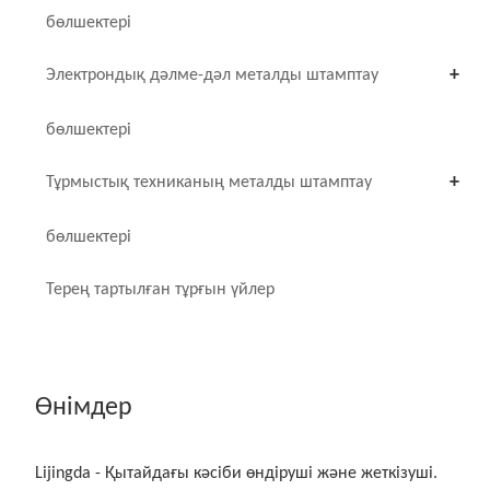
бөлшектері
Электрондық дәлме-дәл металды штамптау
бөлшектері
Тұрмыстық техниканың металды штамптау
бөлшектері
Терең тартылған тұрғын үйлер
Өнімдер
Lijingda - Қытайдағы кәсіби өндіруші және жеткізуші.