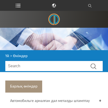
Үй
>
Өнімдер
Барлық өнімдер
Автомобильге арналған дәл металды штамптау