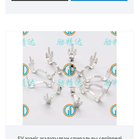
EV күміс жалатылған спиральды серіппелі