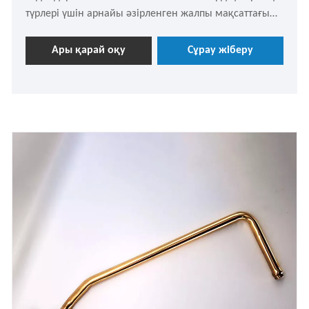
түрлері үшін арнайы әзірленген жалпы мақсаттағы
немесе автокөлікке арналған қорғаныс керек-
жарағы. Ол сыртқы қабықты қорғау үшін арнайы
Ары қарай оқу
Сұрау жіберу
қолданылады. Егер сізге қандай да бір көмек қажет
болса, сұраңыз.