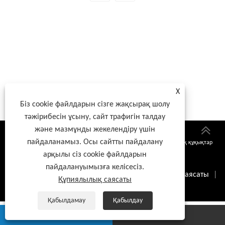
X
Біз cookie файлдарын сізге жақсырақ шолу
тәжірибесін ұсыну, сайт трафигін талдау
және мазмұнды жекелендіру үшін
пайдаланамыз. Осы сайтты пайдалану
Copyright © 2026 Xiamen Lijingda Hardware Products Co., Ltd. Барлық құқықтар
арқылы сіз cookie файлдарын
қорғалған
пайдалануымызға келісесіз.
Links
|
Sitemap
|
RSS
|
XML
|
Құпиялылық саясаты
|
Құпиялылық саясаты
Қабылдамау
Қабылдау
whatsapp
E-mail